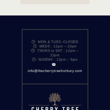
MON & TUES: CLOSED
WEDS : 12pm – 10pm
THURS to SAT : 12pm –
11pm
SUNDAY : 12pm – 9pm
info@thecherrytreehorbury.com