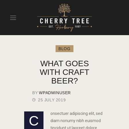
HOME
DRINKS
BLOG
BEAVERTOWN BAR
WHAT GOES
EVENTS
WITH CRAFT
BEER?
BY
WPADMINUSER
25 JULY 2019
onsectuer adipiscing elit, sed
C
diam nonumy nibh euismod
tincidunt ut laoreet dolore