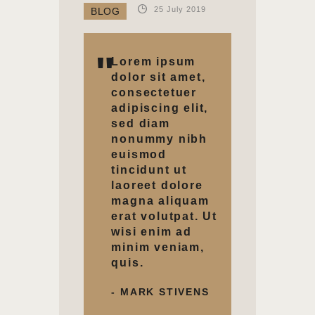
25 July 2019
BLOG
Lorem ipsum
dolor sit amet,
consectetuer
adipiscing elit,
sed diam
nonummy nibh
euismod
tincidunt ut
laoreet dolore
magna aliquam
erat volutpat. Ut
wisi enim ad
minim veniam,
quis.
- MARK STIVENS